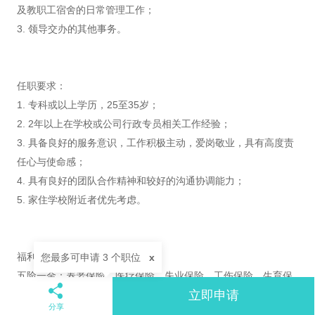
及教职工宿舍的日常管理工作；
3. 领导交办的其他事务。
任职要求：
1. 专科或以上学历，25至35岁；
2. 2年以上在学校或公司行政专员相关工作经验；
3. 具备良好的服务意识，工作积极主动，爱岗敬业，具有高度责
任心与使命感；
4. 具有良好的团队合作精神和较好的沟通协调能力；
5. 家住学校附近者优先考虑。
福利待遇：
您最多可申请 3 个职位
x
五险一金：养老保险、医疗保险、失业保险、工伤保险、生育保
立即申请
险和住房公积金；
分享
带薪休假：每位员工均可享受带薪寒暑假；